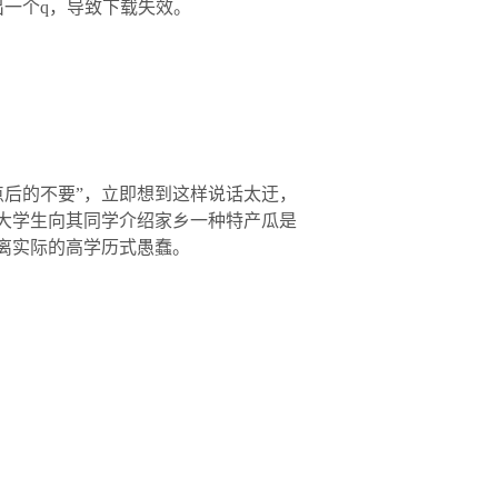
=0”，多出一个q，导致下载失效。
后的不要”，立即想到这样说话太迂，
大学生向其同学介绍家乡一种特产瓜是
离实际的高学历式愚蠢。