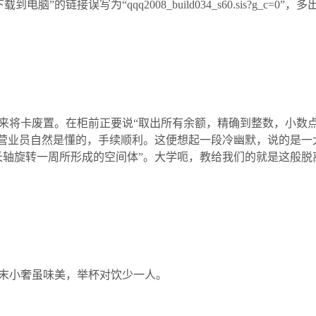
34“下载到电脑”的链接误写为“qqq2008_build034_s60.sis?g_c
来将卡废置。在柜前正要说“取出所有余额，精确到整数，小数点
。营业员自然是懂的，手续顺利。这便想起一段冷幽默，说的是一
长轴旋转一周所形成的空间体”。大学呃，教给我们的就是这般脱
末小奢虽味美，举杯对饮少一人。