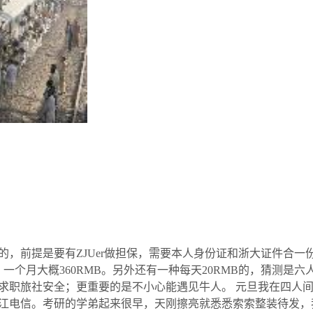
，前提是要有ZJUer做担保，需要本人身份证和浙大证件合一份
一个月大概360RMB。另外还有一种每天20RMB的，猜测是
求职旅社安全；更重要的是不小心能遇见牛人。 元旦我在四人间
江电信。考研的学弟起来很早，天刚擦亮就悉悉索索整装待发，