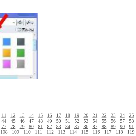
11
12
13
14
15
16
17
18
19
20
21
22
23
24
25
44
45
46
47
48
49
50
51
52
53
54
55
56
57
58
77
78
79
80
81
82
83
84
85
86
87
88
89
90
91
108
109
110
111
112
113
114
115
116
117
118
119