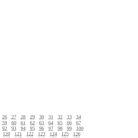
26
27
28
29
30
31
32
33
34
59
60
61
62
63
64
65
66
67
92
93
94
95
96
97
98
99
100
120
121
122
123
124
125
126