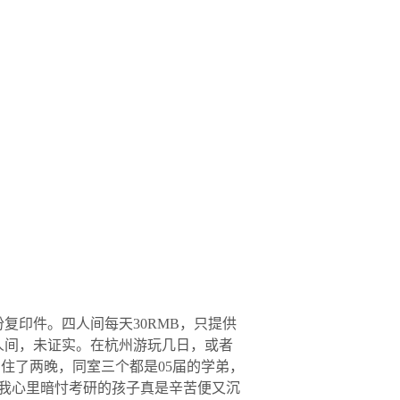
复印件。四人间每天30RMB，只提供
六人间，未证实。在杭州游玩几日，或者
住了两晚，同室三个都是05届的学弟，
我心里暗忖考研的孩子真是辛苦便又沉