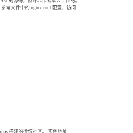
olibriSM 的源码，但并非作者本人上传的。
文件中的 nginx.conf 配置，访问
ghts 本实例是用 memos 搭建的微博社区。 实例地址