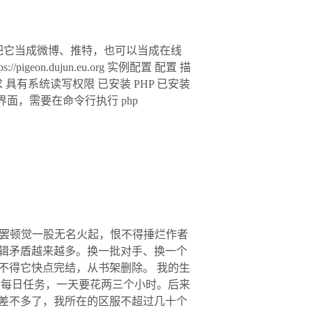
可以把它当成微博、推特，也可以当成在线
on.dujun.eu.org 实例配置 配置 描
部署 权限要求 具有系统读写权限 已安装 PHP 已安装
WEB 安装界面，需要在命令行执行 php
看罢顿觉一股无名火起，恨不得捶烂作者
逻辑矛盾越来越多。换一批对手、换一个
不得它快点完结，从书架删除。 我的生
有每日任务，一天要花两三个小时。后来
差不多了，我所在的区服不超过几十个