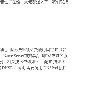
耐着性子在熬，大佬都退坑了，我们就成
4 的额度，但无法继续免费使用固定 IP（弹
in Name Server”的缩写，即“动态域名服
实例，相关技术依赖如下： 配置 描述 系
。 生成 DNSPod 密钥 需要调用 DNSPod 接口