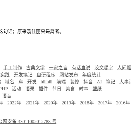
”这句话；原来汤佳丽只是舞者。
手工制作
古典文学
一家之言
有话直说
咬文嚼字
人间
慧实践
开发笔记
自研程序
网站发布
年度统计
站
域名
车
开发
bilibili
前端
装修
抖音
AI
笔记
大事
PHP
活动
语录
插件
节日
美食
时事
壁纸
语音
3年
2022年
2021年
2020年
2019年
2018年
2017年
2016年
网安备 33011002012788 号