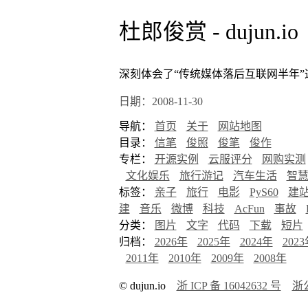
杜郎俊赏 - dujun.io
深刻体会了“传统媒体落后互联网半年
日期：2008-11-30
导航：
首页
关于
网站地图
目录：
信笔
俊照
俊笔
俊作
专栏：
开源实例
云服评分
网购实测
文化娱乐
旅行游记
汽车生活
智
标签：
亲子
旅行
电影
PyS60
建
建
音乐
微博
科技
AcFun
事故
分类：
图片
文字
代码
下载
短片
归档：
2026年
2025年
2024年
202
2011年
2010年
2009年
2008年
© dujun.io
浙 ICP 备 16042632 号
浙公