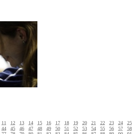
11
12
13
14
15
16
17
18
19
20
21
22
23
24
25
44
45
46
47
48
49
50
51
52
53
54
55
56
57
58
77
78
79
80
81
82
83
84
85
86
87
88
89
90
91