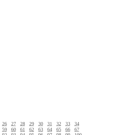
26
27
28
29
30
31
32
33
34
59
60
61
62
63
64
65
66
67
92
93
94
95
96
97
98
99
100