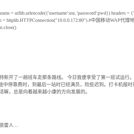
= urllib.urlencode({'username':usr, 'password':pwd}) headers = {
onn = httplib.HTTPConnection("10.0.0.172:80") #中国移动WAP代理地址
n.close()
特新开了一趟班车走那条路线。 今日我便享受了第一班试运行
途中停靠费时，到最后一站时已经满员，险些迟到。打卡机报时已是
活嘛，总是向着越来越小康的方向发展的。
很雷人…