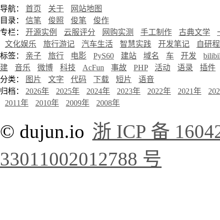
导航：
首页
关于
网站地图
目录：
信笔
俊照
俊笔
俊作
专栏：
开源实例
云服评分
网购实测
手工制作
古典文学
文化娱乐
旅行游记
汽车生活
智慧实践
开发笔记
自研程
标签：
亲子
旅行
电影
PyS60
建站
域名
车
开发
bilibi
建
音乐
微博
科技
AcFun
事故
PHP
活动
语录
插件
分类：
图片
文字
代码
下载
短片
语音
归档：
2026年
2025年
2024年
2023年
2022年
2021年
20
2011年
2010年
2009年
2008年
© dujun.io
浙 ICP 备 1604
33011002012788 号