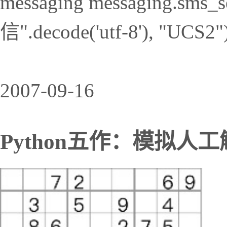
messaging messaging.sm
信".decode('utf-8'), "UCS2"
2007-09-16
Python五作：模拟人