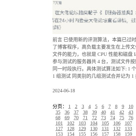
前言 已使用新的评测算法，本篇已过时。
了博客程序，高负载主要发生在上传文件后
文件的能力，也就是 CPU 性能和磁盘
参与测试的服务器共 4 台，测试文件
同一时段执行。具体测试算法如下: 1 个文
1 组测试 同类别的几组测试合并记为 1 类测试
2024-06-18
分页：
1
2
3
4
5
6
7
8
9
10
35
36
37
38
39
40
41
42
43
68
69
70
71
72
73
74
75
76
101
102
103
104
105
106
107
127
128
129
130
131
132
133
153
154
155
156
157
158
159