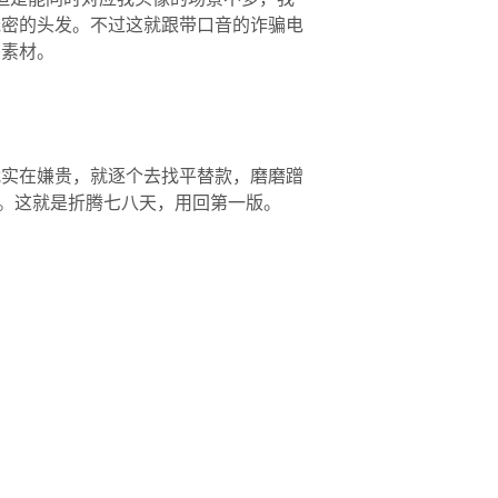
茂密的头发。不过这就跟带口音的诈骗电
的素材。
。我实在嫌贵，就逐个去找平替款，磨磨蹭
。这就是折腾七八天，用回第一版。