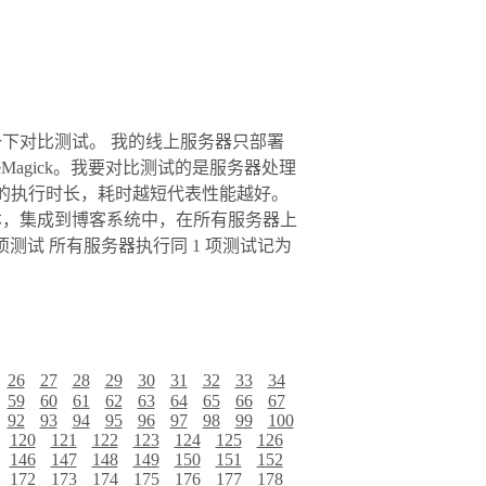
做一下对比测试。 我的线上服务器只部署
Magick。我要对比测试的是服务器处理
文件的执行时长，耗时越短代表性能越好。
脚本，集成到博客系统中，在所有服务器上
1 项测试 所有服务器执行同 1 项测试记为
26
27
28
29
30
31
32
33
34
59
60
61
62
63
64
65
66
67
92
93
94
95
96
97
98
99
100
120
121
122
123
124
125
126
146
147
148
149
150
151
152
172
173
174
175
176
177
178