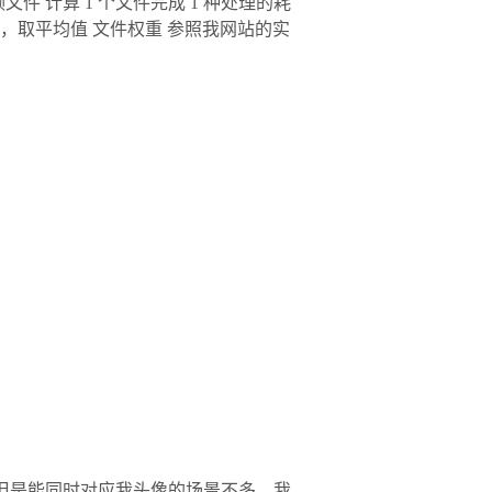
 计算 1 个文件完成 1 种处理的耗
效测试，取平均值 文件权重 参照我网站的实
但是能同时对应我头像的场景不多，我