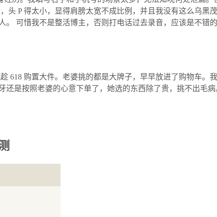
糙，头 P 得太小，显得肩膀太宽不成比例，并且我没有这么乌黑
人。 可惜我不是整活博主，否则打电话过去录音，应该是不错
，就趁 618 购置大件。老婆挑的都是大牌子，早早放进了购物车
牙还是按照老婆的心意下单了，她选的东西除了贵，挑不出毛病
实测