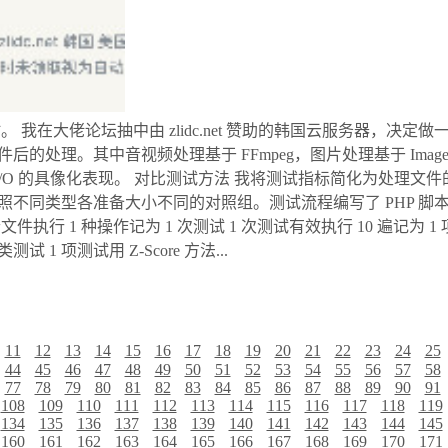
 我在大佬论坛抽中由 zlidc.net 赞助的韩国云服务器，决定
的处理。其中音视频处理基于 FFmpeg，图片处理基于 Image
 I/O 的具像化表现。 对比测试方法 我将测试指标简化为处理
按照不同类型各准备大小不同的对照组。测试流程编写了 PHP 
件执行 1 种操作记为 1 次测试 1 次测试有效执行 10 遍记为 
 1 项测试用 Z-Score 方法...
11
12
13
14
15
16
17
18
19
20
21
22
23
24
25
44
45
46
47
48
49
50
51
52
53
54
55
56
57
58
77
78
79
80
81
82
83
84
85
86
87
88
89
90
91
108
109
110
111
112
113
114
115
116
117
118
119
134
135
136
137
138
139
140
141
142
143
144
145
160
161
162
163
164
165
166
167
168
169
170
171