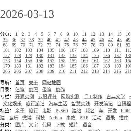
2026-03-13
分页：
1
2
3
4
5
6
7
8
9
10
11
12
13
14
15
16
35
36
37
38
39
40
41
42
43
44
45
46
47
48
49
68
69
70
71
72
73
74
75
76
77
78
79
80
81
82
101
102
103
104
105
106
107
108
109
110
111
11
127
128
129
130
131
132
133
134
135
136
137
13
153
154
155
156
157
158
159
160
161
162
163
16
179
180
181
182
183
184
185
186
187
188
189
19
205
206
207
208
209
210
211
212
213
214
215
21
导航：
首页
关于
网站地图
目录：
信笔
俊照
俊笔
俊作
专栏：
开源实例
云服评分
网购实测
手工制作
古典文学
文化娱乐
旅行游记
汽车生活
智慧实践
开发笔记
自研程
标签：
亲子
旅行
电影
PyS60
建站
域名
车
开发
bilibi
建
音乐
微博
科技
AcFun
事故
PHP
活动
语录
插件
分类：
图片
文字
代码
下载
短片
语音