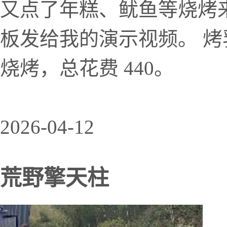
又点了年糕、鱿鱼等烧烤
板发给我的演示视频。 烤乳
烧烤，总花费 440。
2026-04-12
荒野擎天柱