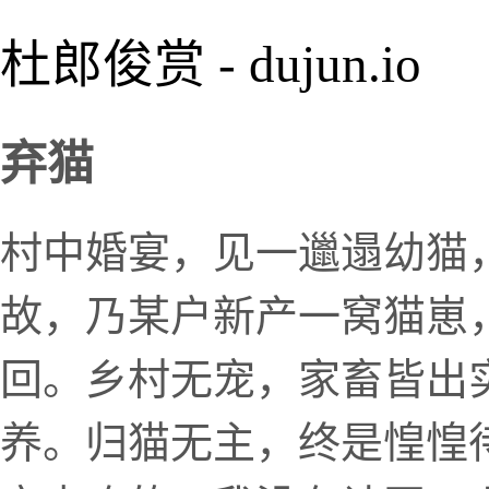
杜郎俊赏 - dujun.io
弃猫
村中婚宴，见一邋遢幼猫
故，乃某户新产一窝猫崽
回。乡村无宠，家畜皆出
养。归猫无主，终是惶惶待