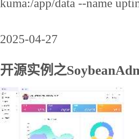
kuma:/app/data --name upti
2025-04-27
开源实例之SoybeanAdm