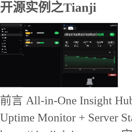
开源实例之Tianji
前言 All-in-One Insight Hub 
Uptime Monitor + Server 