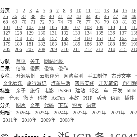
分页：
1
2
3
4
5
6
7
8
9
10
11
12
13
14
15
16
35
36
37
38
39
40
41
42
43
44
45
46
47
48
49
68
69
70
71
72
73
74
75
76
77
78
79
80
81
82
101
102
103
104
105
106
107
108
109
110
111
11
127
128
129
130
131
132
133
134
135
136
137
13
153
154
155
156
157
158
159
160
161
162
163
16
179
180
181
182
183
184
185
186
187
188
189
19
205
206
207
208
209
210
211
212
213
214
215
21
导航：
首页
关于
网站地图
目录：
信笔
俊照
俊笔
俊作
专栏：
开源实例
云服评分
网购实测
手工制作
古典文学
文化娱乐
旅行游记
汽车生活
智慧实践
开发笔记
自研程
标签：
亲子
旅行
电影
PyS60
建站
域名
车
开发
bilibi
建
音乐
微博
科技
AcFun
事故
PHP
活动
语录
插件
分类：
图片
文字
代码
下载
短片
语音
归档：
2026年
2025年
2024年
2023年
2022年
2021年
20
2011年
2010年
2009年
2008年