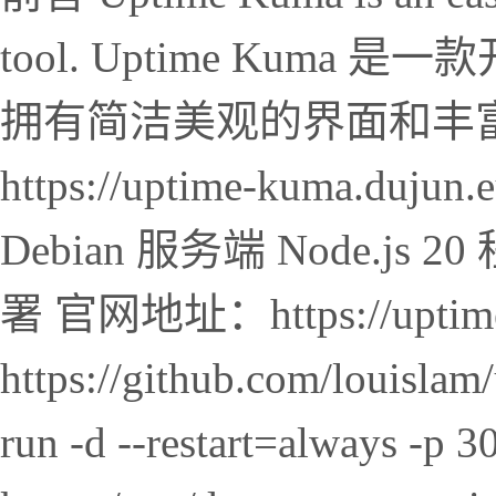
tool. Uptime Kum
拥有简洁美观的界面和丰
https://uptime-kuma.d
Debian 服务端 Node.js 20
署 官网地址：https://upti
https://github.com/louisl
run -d --restart=always -p 