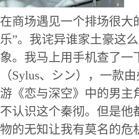
在商场遇见一个排场很大
乐”。我诧异谁家土豪这
象。我马上用手机查了一
（Sylus、シン），一款
游《恋与深空》中的男主
不认识这个秦彻。但是他
物的无知让我有莫名的危