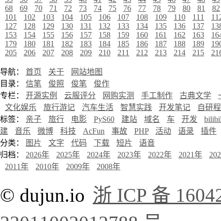
68
69
70
71
72
73
74
75
76
77
78
79
80
81
82
101
102
103
104
105
106
107
108
109
110
111
11
127
128
129
130
131
132
133
134
135
136
137
13
153
154
155
156
157
158
159
160
161
162
163
16
179
180
181
182
183
184
185
186
187
188
189
19
205
206
207
208
209
210
211
212
213
214
215
21
导航：
首页
关于
网站地图
目录：
信笔
俊照
俊笔
俊作
专栏：
开源实例
云服评分
网购实测
手工制作
古典文学
文化娱乐
旅行游记
汽车生活
智慧实践
开发笔记
自研程
标签：
亲子
旅行
电影
PyS60
建站
域名
车
开发
bilibi
建
音乐
微博
科技
AcFun
事故
PHP
活动
语录
插件
分类：
图片
文字
代码
下载
短片
语音
归档：
2026年
2025年
2024年
2023年
2022年
2021年
20
2011年
2010年
2009年
2008年
© dujun.io
浙 ICP 备 1604