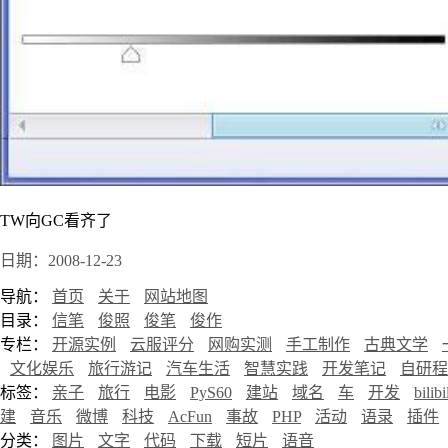
TW向GC看齐了
日期：2008-12-23
导航：
首页
关于
网站地图
目录：
信笔
俊照
俊笔
俊作
专栏：
开源实例
云服评分
网购实测
手工制作
古典文学
文化娱乐
旅行游记
汽车生活
智慧实践
开发笔记
自研程
标签：
亲子
旅行
电影
PyS60
建站
域名
车
开发
bilibi
建
音乐
微博
科技
AcFun
事故
PHP
活动
语录
插件
分类：
图片
文字
代码
下载
短片
语音