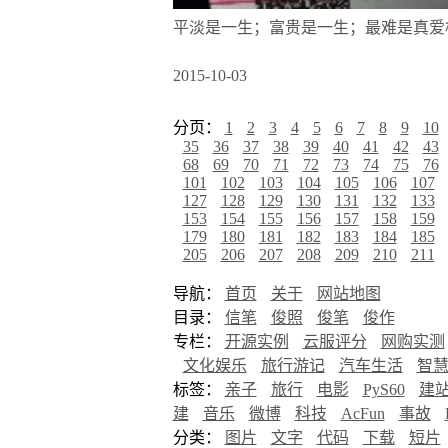
平淡是一生；富贵是一生；最难是真爱
2015-10-03
分页：
1
2
3
4
5
6
7
8
9
10
35
36
37
38
39
40
41
42
43
68
69
70
71
72
73
74
75
76
101
102
103
104
105
106
107
127
128
129
130
131
132
133
153
154
155
156
157
158
159
179
180
181
182
183
184
185
205
206
207
208
209
210
211
导航：
首页
关于
网站地图
目录：
信笔
俊照
俊笔
俊作
专栏：
开源实例
云服评分
网购实测
文化娱乐
旅行游记
汽车生活
智
标签：
亲子
旅行
电影
PyS60
建
建
音乐
微博
科技
AcFun
事故
分类：
图片
文字
代码
下载
短片