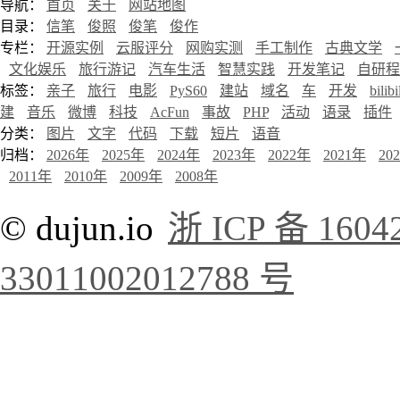
导航：
首页
关于
网站地图
目录：
信笔
俊照
俊笔
俊作
专栏：
开源实例
云服评分
网购实测
手工制作
古典文学
文化娱乐
旅行游记
汽车生活
智慧实践
开发笔记
自研程
标签：
亲子
旅行
电影
PyS60
建站
域名
车
开发
bilibi
建
音乐
微博
科技
AcFun
事故
PHP
活动
语录
插件
分类：
图片
文字
代码
下载
短片
语音
归档：
2026年
2025年
2024年
2023年
2022年
2021年
20
2011年
2010年
2009年
2008年
© dujun.io
浙 ICP 备 1604
33011002012788 号