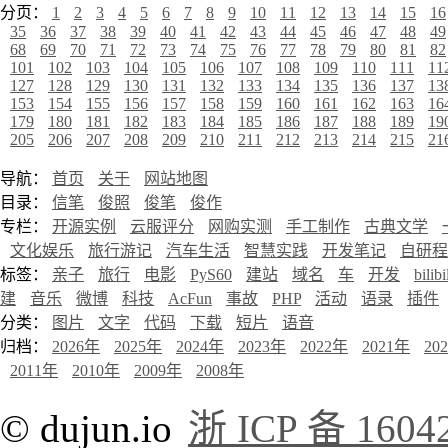
分页：
1
2
3
4
5
6
7
8
9
10
11
12
13
14
15
16
35
36
37
38
39
40
41
42
43
44
45
46
47
48
49
68
69
70
71
72
73
74
75
76
77
78
79
80
81
82
101
102
103
104
105
106
107
108
109
110
111
11
127
128
129
130
131
132
133
134
135
136
137
13
153
154
155
156
157
158
159
160
161
162
163
16
179
180
181
182
183
184
185
186
187
188
189
19
205
206
207
208
209
210
211
212
213
214
215
21
导航：
首页
关于
网站地图
目录：
信笔
俊照
俊笔
俊作
专栏：
开源实例
云服评分
网购实测
手工制作
古典文学
文化娱乐
旅行游记
汽车生活
智慧实践
开发笔记
自研程
标签：
亲子
旅行
电影
PyS60
建站
域名
车
开发
bilibi
建
音乐
微博
科技
AcFun
事故
PHP
活动
语录
插件
分类：
图片
文字
代码
下载
短片
语音
归档：
2026年
2025年
2024年
2023年
2022年
2021年
20
2011年
2010年
2009年
2008年
© dujun.io
浙 ICP 备 1604