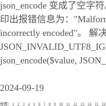
json_encode 变成了空字符。调
印出报错信息为："Malformed UT
incorrectly encoded
JSON_INVALID_UTF
json_encode($value, JS
2024-09-19
分页：
1
2
3
4
5
6
7
8
9
10
11
12
13
14
15
16