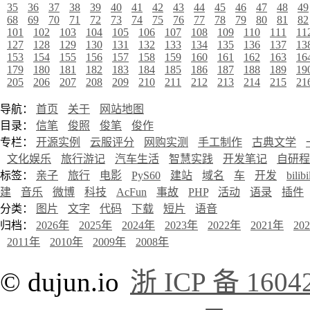
35
36
37
38
39
40
41
42
43
44
45
46
47
48
49
68
69
70
71
72
73
74
75
76
77
78
79
80
81
82
101
102
103
104
105
106
107
108
109
110
111
11
127
128
129
130
131
132
133
134
135
136
137
13
153
154
155
156
157
158
159
160
161
162
163
16
179
180
181
182
183
184
185
186
187
188
189
19
205
206
207
208
209
210
211
212
213
214
215
21
导航：
首页
关于
网站地图
目录：
信笔
俊照
俊笔
俊作
专栏：
开源实例
云服评分
网购实测
手工制作
古典文学
文化娱乐
旅行游记
汽车生活
智慧实践
开发笔记
自研程
标签：
亲子
旅行
电影
PyS60
建站
域名
车
开发
bilibi
建
音乐
微博
科技
AcFun
事故
PHP
活动
语录
插件
分类：
图片
文字
代码
下载
短片
语音
归档：
2026年
2025年
2024年
2023年
2022年
2021年
20
2011年
2010年
2009年
2008年
© dujun.io
浙 ICP 备 1604