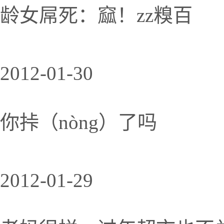
龄女屌死：窳！zz糗百
2012-01-30
你挊（nòng）了吗
2012-01-29