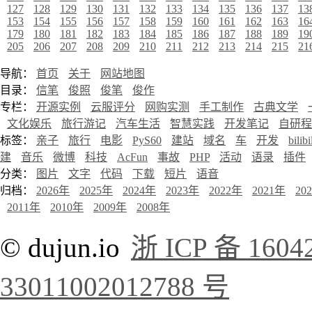
127
128
129
130
131
132
133
134
135
136
137
13
153
154
155
156
157
158
159
160
161
162
163
16
179
180
181
182
183
184
185
186
187
188
189
19
205
206
207
208
209
210
211
212
213
214
215
21
导航：
首页
关于
网站地图
目录：
信笔
俊照
俊笔
俊作
专栏：
开源实例
云服评分
网购实测
手工制作
古典文学
文化娱乐
旅行游记
汽车生活
智慧实践
开发笔记
自研程
标签：
亲子
旅行
电影
PyS60
建站
域名
车
开发
bilibi
建
音乐
微博
科技
AcFun
事故
PHP
活动
语录
插件
分类：
图片
文字
代码
下载
短片
语音
归档：
2026年
2025年
2024年
2023年
2022年
2021年
20
2011年
2010年
2009年
2008年
© dujun.io
浙 ICP 备 1604
33011002012788 号