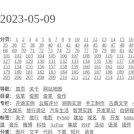
2023-05-09
分页：
1
2
3
4
5
6
7
8
9
10
11
12
13
14
15
16
35
36
37
38
39
40
41
42
43
44
45
46
47
48
49
68
69
70
71
72
73
74
75
76
77
78
79
80
81
82
101
102
103
104
105
106
107
108
109
110
111
11
127
128
129
130
131
132
133
134
135
136
137
13
153
154
155
156
157
158
159
160
161
162
163
16
179
180
181
182
183
184
185
186
187
188
189
19
205
206
207
208
209
210
211
212
213
214
215
21
导航：
首页
关于
网站地图
目录：
信笔
俊照
俊笔
俊作
专栏：
开源实例
云服评分
网购实测
手工制作
古典文学
文化娱乐
旅行游记
汽车生活
智慧实践
开发笔记
自研程
标签：
亲子
旅行
电影
PyS60
建站
域名
车
开发
bilibi
建
音乐
微博
科技
AcFun
事故
PHP
活动
语录
插件
分类：
图片
文字
代码
下载
短片
语音