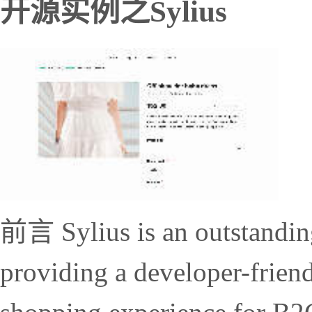
开源实例之Sylius
前言 Sylius is an outstand
providing a developer-frien