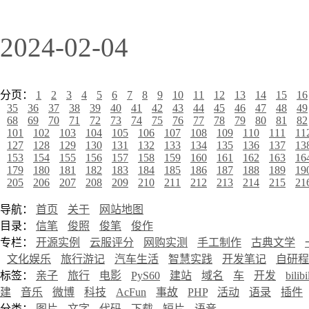
2024-02-04
分页：
1
2
3
4
5
6
7
8
9
10
11
12
13
14
15
16
35
36
37
38
39
40
41
42
43
44
45
46
47
48
49
68
69
70
71
72
73
74
75
76
77
78
79
80
81
82
101
102
103
104
105
106
107
108
109
110
111
11
127
128
129
130
131
132
133
134
135
136
137
13
153
154
155
156
157
158
159
160
161
162
163
16
179
180
181
182
183
184
185
186
187
188
189
19
205
206
207
208
209
210
211
212
213
214
215
21
导航：
首页
关于
网站地图
目录：
信笔
俊照
俊笔
俊作
专栏：
开源实例
云服评分
网购实测
手工制作
古典文学
文化娱乐
旅行游记
汽车生活
智慧实践
开发笔记
自研程
标签：
亲子
旅行
电影
PyS60
建站
域名
车
开发
bilibi
建
音乐
微博
科技
AcFun
事故
PHP
活动
语录
插件
分类：
图片
文字
代码
下载
短片
语音