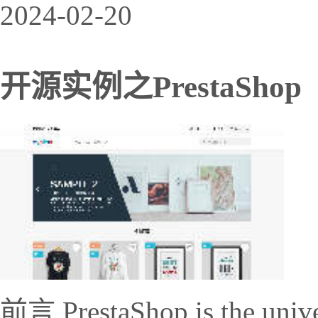
2024-02-20
开源实例之PrestaShop
前言 PrestaShop is the unive