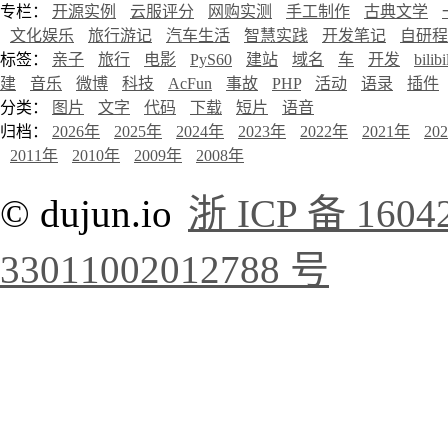
专栏：
开源实例
云服评分
网购实测
手工制作
古典文学
文化娱乐
旅行游记
汽车生活
智慧实践
开发笔记
自研程
标签：
亲子
旅行
电影
PyS60
建站
域名
车
开发
bilibi
建
音乐
微博
科技
AcFun
事故
PHP
活动
语录
插件
分类：
图片
文字
代码
下载
短片
语音
归档：
2026年
2025年
2024年
2023年
2022年
2021年
20
2011年
2010年
2009年
2008年
© dujun.io
浙 ICP 备 1604
33011002012788 号