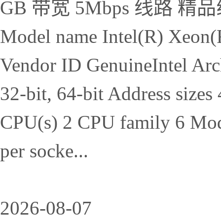
GB 带宽 5Mbps 线路 精品
Model name Intel(R) Xeon
Vendor ID GenuineIntel Ar
32-bit, 64-bit Address sizes 
CPU(s) 2 CPU family 6 Mode
per socke...
2026-08-07