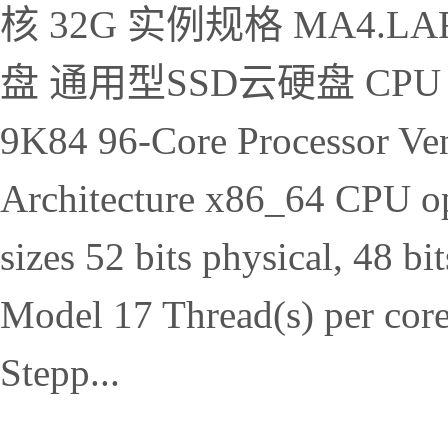
核 32G 实例规格 MA4.LAR
盘 通用型SSD云硬盘 CPU 信息
9K84 96-Core Processor V
Architecture x86_64 CPU op
sizes 52 bits physical, 48 b
Model 17 Thread(s) per core
Stepp...