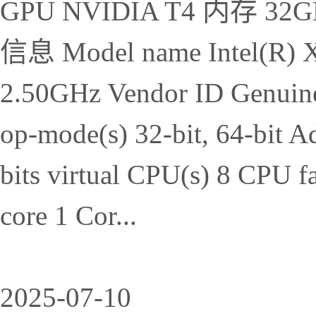
GPU NVIDIA T4 内存 
信息 Model name Intel(R) 
2.50GHz Vendor ID Genuine
op-mode(s) 32-bit, 64-bit Ad
bits virtual CPU(s) 8 CPU f
core 1 Cor...
2025-07-10