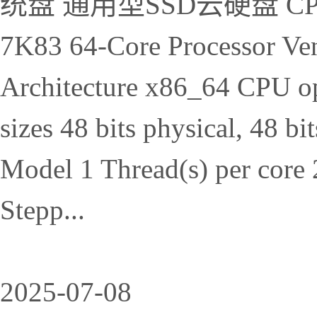
统盘 通用型SSD云硬盘 CPU 
7K83 64-Core Processor V
Architecture x86_64 CPU op
sizes 48 bits physical, 48 b
Model 1 Thread(s) per core 2
Stepp...
2025-07-08