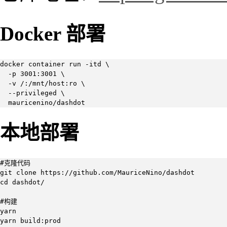
Docker 部署
docker container run -itd \

  -p 3001:3001 \

  -v /:/mnt/host:ro \

  --privileged \

  mauricenino/dashdot
本地部署
#克隆代码

git clone https://github.com/MauriceNino/dashdot

cd dashdot/

#构建

yarn

yarn build:prod
