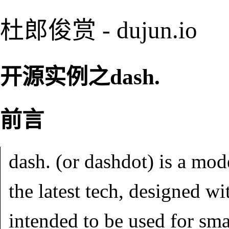
杜郎俊赏 - dujun.io
开源实例之dash.
前言
dash. (or dashdot) is a mo
the latest tech, designed w
intended to be used for sma