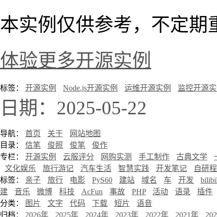
本实例仅供参考，不定期
体验更多开源实例
标签：
开源实例
Node.js开源实例
运维开源实例
监控开源实
日期：2025-05-22
导航：
首页
关于
网站地图
目录：
信笔
俊照
俊笔
俊作
专栏：
开源实例
云服评分
网购实测
手工制作
古典文学
文化娱乐
旅行游记
汽车生活
智慧实践
开发笔记
自研程
标签：
亲子
旅行
电影
PyS60
建站
域名
车
开发
bilibi
建
音乐
微博
科技
AcFun
事故
PHP
活动
语录
插件
分类：
图片
文字
代码
下载
短片
语音
归档：
2026年
2025年
2024年
2023年
2022年
2021年
20