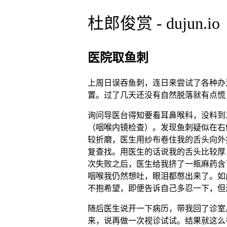
杜郎俊赏 - dujun.io
医院取鱼刺
上周日误吞鱼刺，连日来尝试了各种办
置。过了几天还没有自然脱落就有点慌
询问导医台得知要看耳鼻喉科，没料到
（咽喉内镜检查）。发现鱼刺疑似在右
较折磨，医生用纱布卷住我的舌头向外
复查找。用医生的话说我的舌头比较厚
次失败之后，医生给我挤了一瓶麻药含
咽喉我仍然想吐，眼泪都憋出来了。如
不抱希望，即便告诉自己多忍一下，但
随后医生说开一下病历，带我回了诊室
来，说再做一次视诊试试。结果就这么