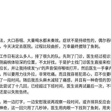
法，大口吞咽、大量喝水都未奏效。症状不是持续性的，偶尔吞
，今天决定去医院。过程比较曲折，万幸最终拔除了鱼刺。
工作日有这么多人，排了很久的队。先到了门诊，医生经过视诊
侧扁桃体较深的位置，不太好找，于是护士找门诊医生直接来检
拉长，并让我持续发“yi”的声音保持喉咙打开，然后医生一手
，所以要用力往外拉，非常吃痛。而且我容易犯恶心，忍不住要
了一段时间。随后我舌头麻木减轻了痛感，并且有一种奇怪的苦
此尝试了十几回，已经超过下班时间，医生说再试最后一次，不
还是以失败告终。
。她一边打字，一边安慰我说再观察一段时间，或许排异反应会
神奇，这一回只用了几秒钟，医生用肉眼一下找到了鱼刺，用夹