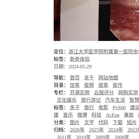
定位：
浙江大学医学院附属第一医院余
标签：
新奇体验
日期：2024-05-29
导航：
首页
关于
网站地图
目录：
信笔
俊照
俊笔
俊作
专栏：
开源实例
云服评分
网购实测
文化娱乐
旅行游记
汽车生活
智
标签：
亲子
旅行
电影
PyS60
建
建
音乐
微博
科技
AcFun
事故
分类：
图片
文字
代码
下载
短片
归档：
2026年
2025年
2024年
202
2011年
2010年
2009年
2008年