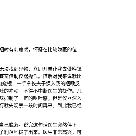
咽时有刺痛感，怀疑在比较隐蔽的位
无法找到异物，立即开单让我去做喉镜
查室借助仪器操作。随后对我来说就比
拿内窥镜，一手拿长夹子探入我的咽喉反
吐的冲动，不得不中断医生的操作。几
味抑制了一定的呕吐感。但是仪器深入
行就先观察一段时间再来。到此我已经
自己脱落。说完这句话医生突然停下
子利落地拔了出来。医生非常高兴，可