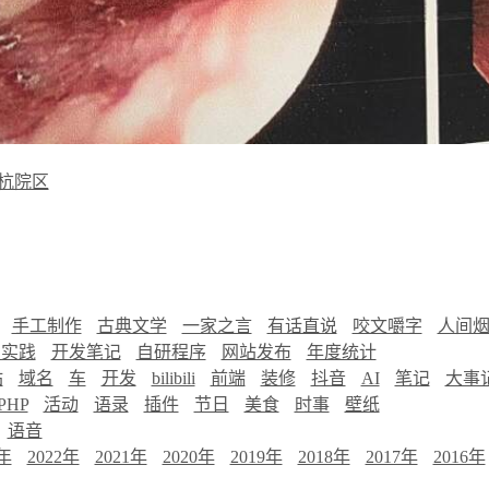
杭院区
手工制作
古典文学
一家之言
有话直说
咬文嚼字
人间
慧实践
开发笔记
自研程序
网站发布
年度统计
站
域名
车
开发
bilibili
前端
装修
抖音
AI
笔记
大事
PHP
活动
语录
插件
节日
美食
时事
壁纸
语音
3年
2022年
2021年
2020年
2019年
2018年
2017年
2016年