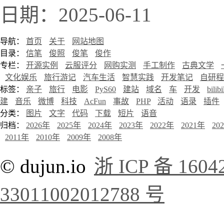
日期：2025-06-11
导航：
首页
关于
网站地图
目录：
信笔
俊照
俊笔
俊作
专栏：
开源实例
云服评分
网购实测
手工制作
古典文学
文化娱乐
旅行游记
汽车生活
智慧实践
开发笔记
自研程
标签：
亲子
旅行
电影
PyS60
建站
域名
车
开发
bilibi
建
音乐
微博
科技
AcFun
事故
PHP
活动
语录
插件
分类：
图片
文字
代码
下载
短片
语音
归档：
2026年
2025年
2024年
2023年
2022年
2021年
20
2011年
2010年
2009年
2008年
© dujun.io
浙 ICP 备 1604
33011002012788 号