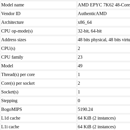
Model name
AMD EPYC 7K62 48-Core 
Vendor ID
AuthenticAMD
Architecture
x86_64
CPU op-mode(s)
32-bit, 64-bit
Address sizes
48 bits physical, 48 bits virt
CPU(s)
2
CPU family
23
Model
49
Thread(s) per core
1
Core(s) per socket
2
Socket(s)
1
Stepping
0
BogoMIPS
5190.24
L1d cache
64 KiB (2 instances)
L1i cache
64 KiB (2 instances)