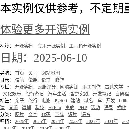
本实例仅供参考，不定期
体验更多开源实例
标签：
开源实例
应用开源实例
工具箱开源实例
日期：2025-06-10
导航：
首页
关于
网站地图
目录：
信笔
俊照
俊笔
俊作
专栏：
开源实例
云服评分
网购实测
手工制作
古典文学
文化娱乐
旅行游记
汽车生活
智慧实践
开发笔记
自研程
标签：
亲子
旅行
电影
PyS60
建站
域名
车
开发
bilibi
建
音乐
微博
科技
AcFun
事故
PHP
活动
语录
插件
分类：
图片
文字
代码
下载
短片
语音
归档：
2026年
2025年
2024年
2023年
2022年
2021年
20
2011年
2010年
2009年
2008年