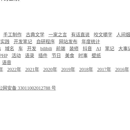
手工制作
古典文学
一家之言
有话直说
咬文嚼字
人间
慧实践
开发笔记
自研程序
网站发布
年度统计
站
域名
车
开发
bilibili
前端
装修
抖音
AI
笔记
大事
PHP
活动
语录
插件
节日
美食
时事
壁纸
语音
3年
2022年
2021年
2020年
2019年
2018年
2017年
2016年
网安备 33011002012788 号