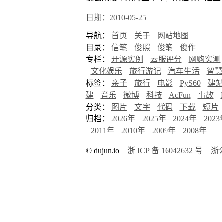
日期：2010-05-25
导航：
首页
关于
网站地图
目录：
信笔
俊照
俊笔
俊作
专栏：
开源实例
云服评分
网购实测
文化娱乐
旅行游记
汽车生活
智
标签：
亲子
旅行
电影
PyS60
建
建
音乐
微博
科技
AcFun
事故
分类：
图片
文字
代码
下载
短片
归档：
2026年
2025年
2024年
202
2011年
2010年
2009年
2008年
© dujun.io
浙 ICP 备 16042632 号
浙公