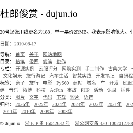
杜郎俊赏 - dujun.io
20号起张川线更名为188，单一票价2RMB。我表示影响很大。
日期：2010-08-17
导航：
首页
关于
网站地图
目录：
信笔
俊照
俊笔
俊作
专栏：
开源实例
云服评分
网购实测
手工制作
古典文学
文化娱乐
旅行游记
汽车生活
智慧实践
开发笔记
自研程
标签：
亲子
旅行
电影
PyS60
建站
域名
车
开发
bilibi
建
音乐
微博
科技
AcFun
事故
PHP
活动
语录
插件
分类：
图片
文字
代码
下载
短片
语音
归档：
2026年
2025年
2024年
2023年
2022年
2021年
20
2011年
2010年
2009年
2008年
© dujun.io
浙 ICP 备 16042632 号
浙公网安备 3301100201278