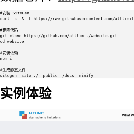
#安装 SiteGen

curl -s -S -L https://raw.githubusercontent.com/altlimit
#克隆代码

git clone https://github.com/altlimit/website.git

cd website

#安装依赖

npm i

#生成静态文件

sitegen -site ./ -public ./docs -minify
实例体验