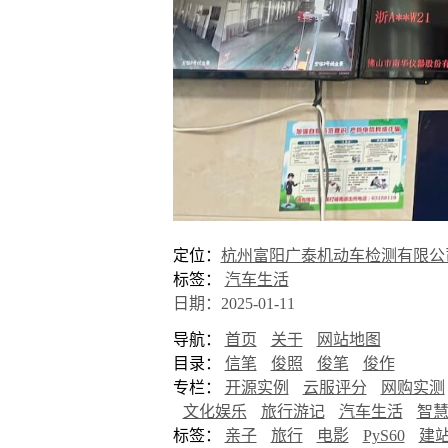
定位：
杭州富阳广泰机动车检测有限公
标签：
汽车生活
日期：2025-01-11
导航：
首页
关于
网站地图
目录：
信笔
俊照
俊笔
俊作
专栏：
开源实例
云服评分
网购实测
文化娱乐
旅行游记
汽车生活
智
标签：
亲子
旅行
电影
PyS60
建