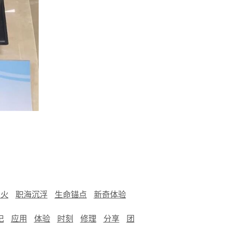
烟火
职海沉浮
生命锚点
新奇体验
记
应用
体验
时刻
修理
分享
团