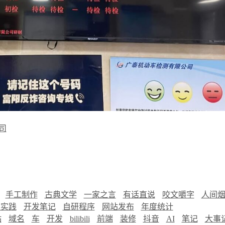
司
手工制作
古典文学
一家之言
有话直说
咬文嚼字
人间
慧实践
开发笔记
自研程序
网站发布
年度统计
站
域名
车
开发
bilibili
前端
装修
抖音
AI
笔记
大事