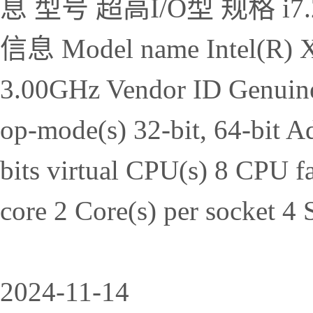
息 型号 超高I/O型 规格 i7.2x
信息 Model name Intel(R) 
3.00GHz Vendor ID Genuine
op-mode(s) 32-bit, 64-bit Ad
bits virtual CPU(s) 8 CPU f
core 2 Core(s) per socket 4 
2024-11-14