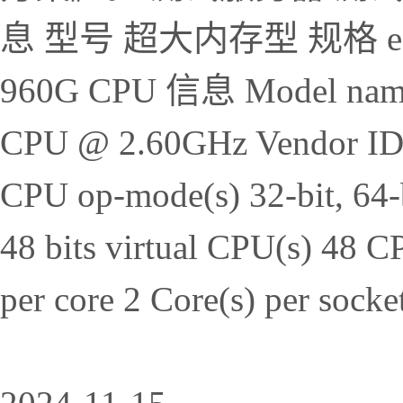
息 型号 超大内存型 规格 e7.1
960G CPU 信息 Model name 
CPU @ 2.60GHz Vendor ID G
CPU op-mode(s) 32-bit, 64-bi
48 bits virtual CPU(s) 48 
per core 2 Core(s) per socke