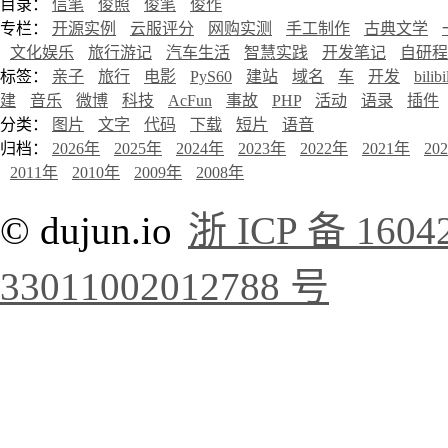
目录：
信笔
俊照
俊笔
俊作
专栏：
开源实例
云服评分
网购实测
手工制作
古典文学
文化娱乐
旅行游记
汽车生活
智慧实践
开发笔记
自研程
标签：
亲子
旅行
电影
PyS60
建站
域名
车
开发
bilibi
建
音乐
微博
科技
AcFun
事故
PHP
活动
语录
插件
分类：
图片
文字
代码
下载
短片
语音
归档：
2026年
2025年
2024年
2023年
2022年
2021年
20
2011年
2010年
2009年
2008年
© dujun.io
浙 ICP 备 1604
33011002012788 号