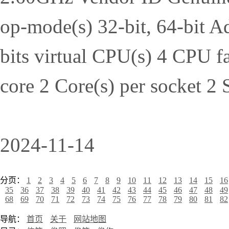
op-mode(s) 32-bit, 64-bit Ad
bits virtual CPU(s) 4 CPU f
core 2 Core(s) per socket 2
2024-11-14
分页：
1
2
3
4
5
6
7
8
9
10
11
12
13
14
15
16
35
36
37
38
39
40
41
42
43
44
45
46
47
48
49
68
69
70
71
72
73
74
75
76
77
78
79
80
81
82
导航：
首页
关于
网站地图