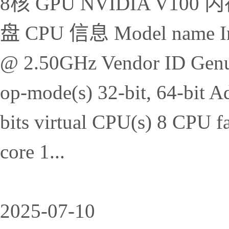
8核 GPU NVIDIA V10
盘 CPU 信息 Model name Int
@ 2.50GHz Vendor ID Genui
op-mode(s) 32-bit, 64-bit Ad
bits virtual CPU(s) 8 CPU f
core 1...
2025-07-10