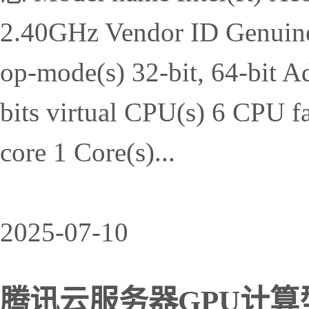
2.40GHz Vendor ID Genuine
op-mode(s) 32-bit, 64-bit Ad
bits virtual CPU(s) 6 CPU f
core 1 Core(s)...
2025-07-10
腾讯云服务器GPU计算型G