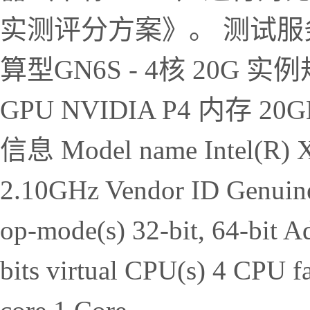
实测评分方案》。 测试服务
算型GN6S - 4核 20G 实例
GPU NVIDIA P4 内存 
信息 Model name Intel(R) X
2.10GHz Vendor ID Genuine
op-mode(s) 32-bit, 64-bit Ad
bits virtual CPU(s) 4 CPU f