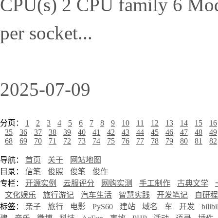
CPU(s) 2 CPU family 6 Mode
per socket...
2025-07-09
分页：
1
2
3
4
5
6
7
8
9
10
11
12
13
14
15
16
35
36
37
38
39
40
41
42
43
44
45
46
47
48
49
68
69
70
71
72
73
74
75
76
77
78
79
80
81
82
导航：
首页
关于
网站地图
目录：
信笔
俊照
俊笔
俊作
专栏：
开源实例
云服评分
网购实测
手工制作
古典文学
文化娱乐
旅行游记
汽车生活
智慧实践
开发笔记
自研程
标签：
亲子
旅行
电影
PyS60
建站
域名
车
开发
bilibi