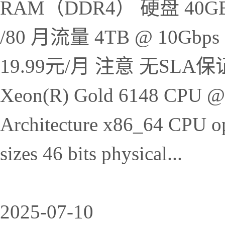
RAM（DDR4） 硬盘 40GB NV
/80 月流量 4TB @ 10Gb
19.99元/月 注意 无SLA保证 C
Xeon(R) Gold 6148 CPU @ 
Architecture x86_64 CPU op
sizes 46 bits physical...
2025-07-10