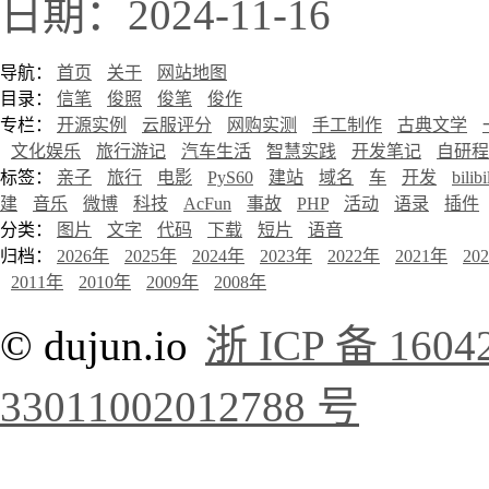
日期：2024-11-16
导航：
首页
关于
网站地图
目录：
信笔
俊照
俊笔
俊作
专栏：
开源实例
云服评分
网购实测
手工制作
古典文学
文化娱乐
旅行游记
汽车生活
智慧实践
开发笔记
自研程
标签：
亲子
旅行
电影
PyS60
建站
域名
车
开发
bilibi
建
音乐
微博
科技
AcFun
事故
PHP
活动
语录
插件
分类：
图片
文字
代码
下载
短片
语音
归档：
2026年
2025年
2024年
2023年
2022年
2021年
20
2011年
2010年
2009年
2008年
© dujun.io
浙 ICP 备 1604
33011002012788 号