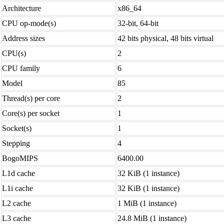
Architecture
x86_64
CPU op-mode(s)
32-bit, 64-bit
Address sizes
42 bits physical, 48 bits virtual
CPU(s)
2
CPU family
6
Model
85
Thread(s) per core
2
Core(s) per socket
1
Socket(s)
1
Stepping
4
BogoMIPS
6400.00
L1d cache
32 KiB (1 instance)
L1i cache
32 KiB (1 instance)
L2 cache
1 MiB (1 instance)
L3 cache
24.8 MiB (1 instance)