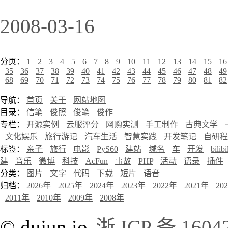
2008-03-16
分页：
1
2
3
4
5
6
7
8
9
10
11
12
13
14
15
16
35
36
37
38
39
40
41
42
43
44
45
46
47
48
49
68
69
70
71
72
73
74
75
76
77
78
79
80
81
82
导航：
首页
关于
网站地图
目录：
信笔
俊照
俊笔
俊作
专栏：
开源实例
云服评分
网购实测
手工制作
古典文学
文化娱乐
旅行游记
汽车生活
智慧实践
开发笔记
自研程
标签：
亲子
旅行
电影
PyS60
建站
域名
车
开发
bilibi
建
音乐
微博
科技
AcFun
事故
PHP
活动
语录
插件
分类：
图片
文字
代码
下载
短片
语音
归档：
2026年
2025年
2024年
2023年
2022年
2021年
20
2011年
2010年
2009年
2008年
© dujun.io
浙 ICP 备 1604