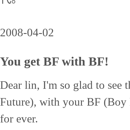
2008-04-02
You get BF with BF!
Dear lin, I'm so glad to see 
Future), with your BF (Boy 
for ever.