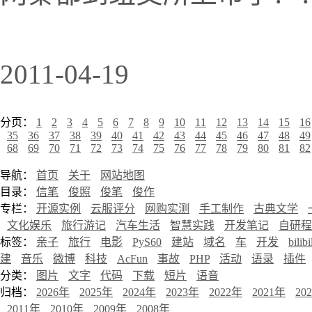
2011-04-19
分页：
1
2
3
4
5
6
7
8
9
10
11
12
13
14
15
16
35
36
37
38
39
40
41
42
43
44
45
46
47
48
49
68
69
70
71
72
73
74
75
76
77
78
79
80
81
82
导航：
首页
关于
网站地图
目录：
信笔
俊照
俊笔
俊作
专栏：
开源实例
云服评分
网购实测
手工制作
古典文学
文化娱乐
旅行游记
汽车生活
智慧实践
开发笔记
自研程
标签：
亲子
旅行
电影
PyS60
建站
域名
车
开发
bilibi
建
音乐
微博
科技
AcFun
事故
PHP
活动
语录
插件
分类：
图片
文字
代码
下载
短片
语音
归档：
2026年
2025年
2024年
2023年
2022年
2021年
20
2011年
2010年
2009年
2008年