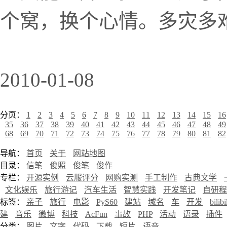
个窝，换个心情。多灾多难的
2010-01-08
分页：
1
2
3
4
5
6
7
8
9
10
11
12
13
14
15
16
35
36
37
38
39
40
41
42
43
44
45
46
47
48
49
68
69
70
71
72
73
74
75
76
77
78
79
80
81
82
导航：
首页
关于
网站地图
目录：
信笔
俊照
俊笔
俊作
专栏：
开源实例
云服评分
网购实测
手工制作
古典文学
文化娱乐
旅行游记
汽车生活
智慧实践
开发笔记
自研程
标签：
亲子
旅行
电影
PyS60
建站
域名
车
开发
bilibi
建
音乐
微博
科技
AcFun
事故
PHP
活动
语录
插件
分类：
图片
文字
代码
下载
短片
语音