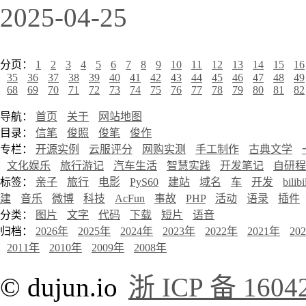
2025-04-25
分页：
1
2
3
4
5
6
7
8
9
10
11
12
13
14
15
16
35
36
37
38
39
40
41
42
43
44
45
46
47
48
49
68
69
70
71
72
73
74
75
76
77
78
79
80
81
82
导航：
首页
关于
网站地图
目录：
信笔
俊照
俊笔
俊作
专栏：
开源实例
云服评分
网购实测
手工制作
古典文学
文化娱乐
旅行游记
汽车生活
智慧实践
开发笔记
自研程
标签：
亲子
旅行
电影
PyS60
建站
域名
车
开发
bilibi
建
音乐
微博
科技
AcFun
事故
PHP
活动
语录
插件
分类：
图片
文字
代码
下载
短片
语音
归档：
2026年
2025年
2024年
2023年
2022年
2021年
20
2011年
2010年
2009年
2008年
© dujun.io
浙 ICP 备 1604