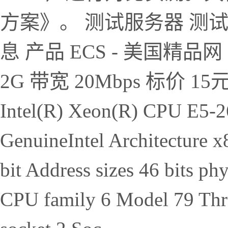
方案》。 测试服务器 测
息 产品 ECS - 美国精品网 2
2G 带宽 20Mbps 标价 15元
Intel(R) Xeon(R) CPU E5-
GenuineIntel Architecture 
bit Address sizes 46 bits phy
CPU family 6 Model 79 Threa