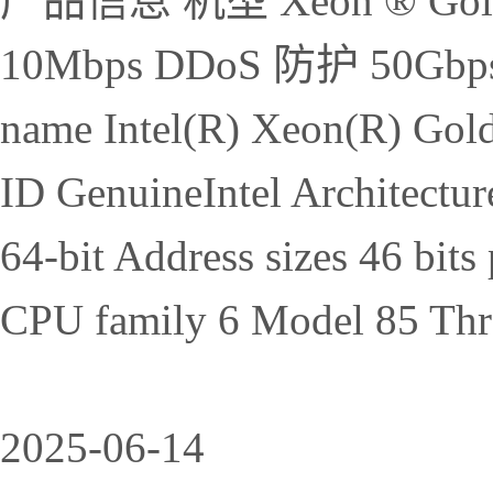
产品信息 机型 Xeon ® Gol
10Mbps DDoS 防护 50Gb
name Intel(R) Xeon(R) Go
ID GenuineIntel Architectu
64-bit Address sizes 46 bits 
CPU family 6 Model 85 Threa
2025-06-14