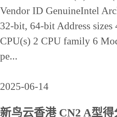
Vendor ID GenuineIntel Ar
32-bit, 64-bit Address sizes 
CPU(s) 2 CPU family 6 Mode
pe...
2025-06-14
新鸟云香港 CN2 A型得分 