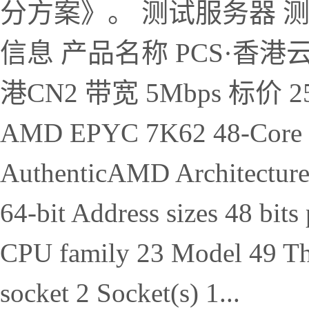
分方案》。 测试服务器 
信息 产品名称 PCS·香港云-
港CN2 带宽 5Mbps 标价 25
AMD EPYC 7K62 48-Core P
AuthenticAMD Architecture
64-bit Address sizes 48 bits 
CPU family 23 Model 49 Thr
socket 2 Socket(s) 1...