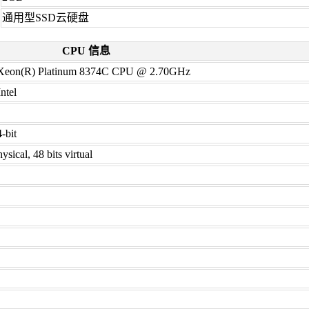
通用型SSD云硬盘
CPU 信息
) Xeon(R) Platinum 8374C CPU @ 2.70GHz
ntel
4-bit
ysical, 48 bits virtual