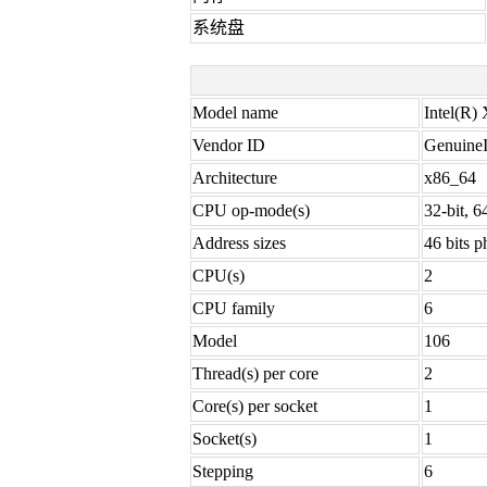
系统盘
Model name
Intel(R
Vendor ID
GenuineI
Architecture
x86_64
CPU op-mode(s)
32-bit, 6
Address sizes
46 bits ph
CPU(s)
2
CPU family
6
Model
106
Thread(s) per core
2
Core(s) per socket
1
Socket(s)
1
Stepping
6