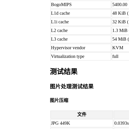
BogoMIPS
5400.00
L1d cache
48 KiB (
L1i cache
32 KiB (
L2 cache
1.3 MiB (
L3 cache
54 MiB (
Hypervisor vendor
KVM
Virtualization type
full
测试结果
图片处理测试结果
图片压缩
文件
JPG 449K
0.0393s