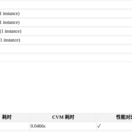
1 instance)
1 instance)
1 instance)
1 instance)
耗时
CVM 耗时
性能对
0.0466s
✓