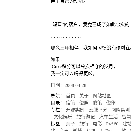
弄了自己的动机。
…… …… ……
“短暂”的落户，我竟已成了如此忠实的
…… …… ……
那么三年相伴，我如何习惯没有硕琳在
如果，
iCoke积分可以兑换相守的岁月，
我一定可以喝得更凶。
日期：2008-04-28
导航：
首页
关于
网站地图
目录：
信笔
俊照
俊笔
俊作
专栏：
开源实例
云服评分
网购实测
文化娱乐
旅行游记
汽车生活
智
标签：
亲子
旅行
电影
PyS60
建
建
音乐
微博
科技
AcFun
事故