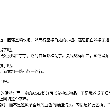
道：回寝室喝水吧。然而行至拐角处的小超市还是很自然拐了进
惯了吧。
很久没喝百事了，它的口味都模糊了。只是这样想着，却还是顺
惯了吧。
，满意地一路小饮一路行。
了吧。
积分的活动；而一定的iCoke积分可以兑换51物品；于是我养成
上网填这个字串。
条兑奖码，而不是这风靡全球的血色的碳酸汽水。习惯是如此固执，