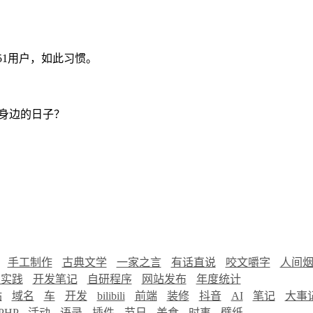
51用户，如此习惯。
身边的日子？
手工制作
古典文学
一家之言
有话直说
咬文嚼字
人间
慧实践
开发笔记
自研程序
网站发布
年度统计
站
域名
车
开发
bilibili
前端
装修
抖音
AI
笔记
大事
PHP
活动
语录
插件
节日
美食
时事
壁纸