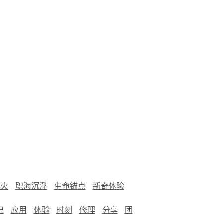
烟火
职海沉浮
生命锚点
新奇体验
记
应用
体验
时刻
修理
分享
团