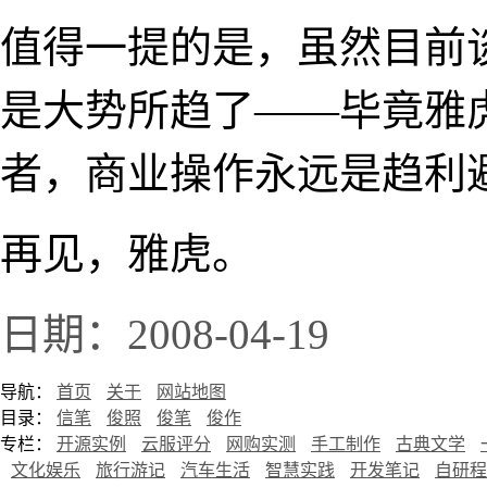
值得一提的是，虽然目前
是大势所趋了——毕竟雅
者，商业操作永远是趋利
再见，雅虎。
日期：2008-04-19
导航：
首页
关于
网站地图
目录：
信笔
俊照
俊笔
俊作
专栏：
开源实例
云服评分
网购实测
手工制作
古典文学
文化娱乐
旅行游记
汽车生活
智慧实践
开发笔记
自研程