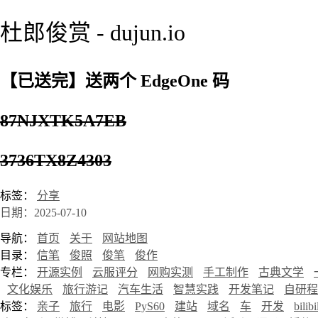
杜郎俊赏 - dujun.io
【已送完】送两个 EdgeOne 码
87NJXTK5A7EB
3736TX8Z4303
标签：
分享
日期：2025-07-10
导航：
首页
关于
网站地图
目录：
信笔
俊照
俊笔
俊作
专栏：
开源实例
云服评分
网购实测
手工制作
古典文学
文化娱乐
旅行游记
汽车生活
智慧实践
开发笔记
自研程
标签：
亲子
旅行
电影
PyS60
建站
域名
车
开发
bilibi