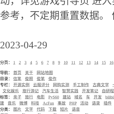
动，详见游戏引导页 进入
参考，不定期重置数据。
2023-04-29
分页：
1
2
3
4
5
6
7
8
9
10
11
12
13
14
15
16
导航：
首页
关于
网站地图
目录：
信笔
俊照
俊笔
俊作
专栏：
开源实例
云服评分
网购实测
手工制作
古典文学
文化娱乐
旅行游记
汽车生活
智慧实践
开发笔记
自研程
标签：
亲子
旅行
电影
PyS60
建站
域名
车
开发
bilibi
建
音乐
微博
科技
AcFun
事故
PHP
活动
语录
插件
分类：
图片
文字
代码
下载
短片
语音