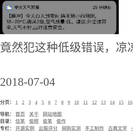
竟然犯这种低级错误，凉
2018-07-04
分页：
1
2
3
4
5
6
7
8
9
10
11
12
13
14
15
16
导航：
首页
关于
网站地图
目录：
信笔
俊照
俊笔
俊作
专栏：
开源实例
云服评分
网购实测
手工制作
古典文学