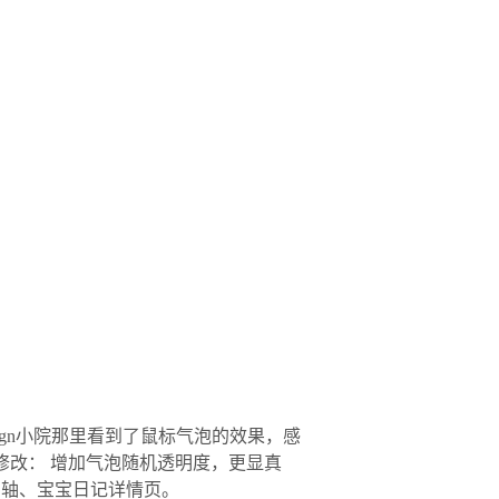
gn小院那里看到了鼠标气泡的效果，感
了两处修改： 增加气泡随机透明度，更显真
时间轴、宝宝日记详情页。