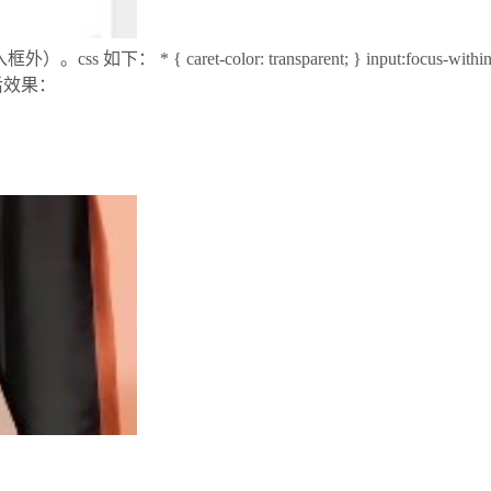
caret-color: transparent; } input:focus-within, textarea:
后效果：