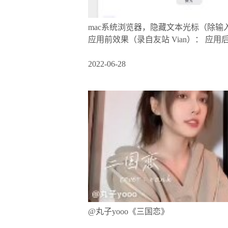
mac系统浏览器，隐藏文本光标（除输入框外）。css 如下： * { 
应用前效果（录自友站 Vian）： 应用
2022-06-28
@丸子yooo《三国恋》