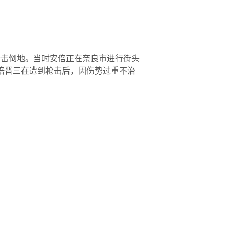
遭枪击倒地。当时安倍正在奈良市进行街头
安倍晋三在遭到枪击后，因伤势过重不治