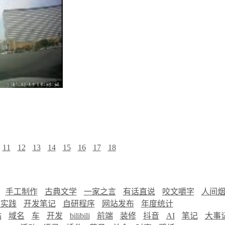
11
12
13
14
15
16
17
18
手工制作
古典文学
一家之言
有话直说
咬文嚼字
人间
慧实践
开发笔记
自研程序
网站发布
年度统计
站
域名
车
开发
bilibili
前端
装修
抖音
AI
笔记
大事