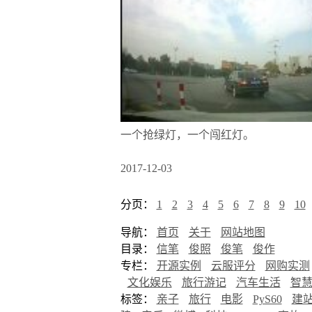
一个抢绿灯，一个闯红灯。
2017-12-03
分页：
1
2
3
4
5
6
7
8
9
10
导航：
首页
关于
网站地图
目录：
信笔
俊照
俊笔
俊作
专栏：
开源实例
云服评分
网购实测
文化娱乐
旅行游记
汽车生活
智
标签：
亲子
旅行
电影
PyS60
建