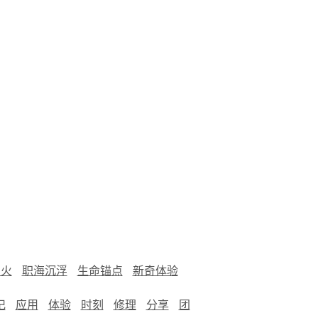
烟火
职海沉浮
生命锚点
新奇体验
记
应用
体验
时刻
修理
分享
团