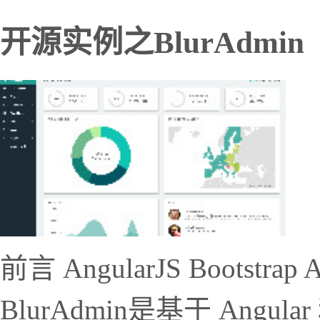
开源实例之BlurAdmin
前言 AngularJS Bootstrap A
BlurAdmin是基于 Angul