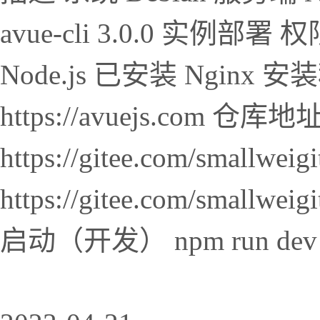
avue-cli 3.0.0 实
Node.js 已安装 Nginx
https://avuejs.com 仓库
https://gitee.com/smallwei
https://gitee.com/smallwei
启动（开发） npm run dev 