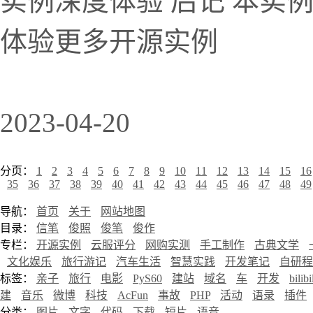
实例深度体验 后记 本实
体验更多开源实例
2023-04-20
分页：
1
2
3
4
5
6
7
8
9
10
11
12
13
14
15
16
35
36
37
38
39
40
41
42
43
44
45
46
47
48
49
导航：
首页
关于
网站地图
目录：
信笔
俊照
俊笔
俊作
专栏：
开源实例
云服评分
网购实测
手工制作
古典文学
文化娱乐
旅行游记
汽车生活
智慧实践
开发笔记
自研程
标签：
亲子
旅行
电影
PyS60
建站
域名
车
开发
bilibi
建
音乐
微博
科技
AcFun
事故
PHP
活动
语录
插件
分类：
图片
文字
代码
下载
短片
语音