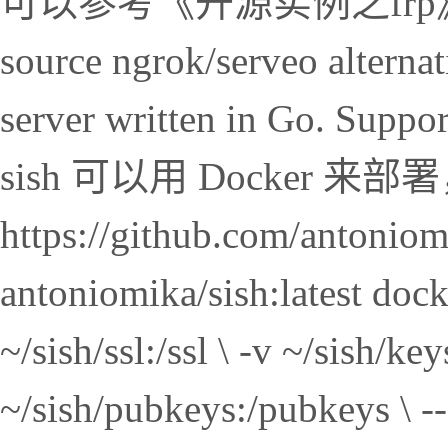
可以参考《开源实例之frp》
source ngrok/serveo alterna
server written in Go. Sup
sish 可以用 Docker
https://github.com/antoniom
antoniomika/sish:latest docke
~/sish/ssl:/ssl \ -v ~/sish/key
~/sish/pubkeys:/pubkeys \ --.