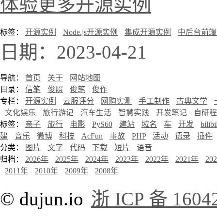
体验更多开源实例
标签：
开源实例
Node.js开源实例
集成开源实例
中后台前端
日期：2023-04-21
导航：
首页
关于
网站地图
目录：
信笔
俊照
俊笔
俊作
专栏：
开源实例
云服评分
网购实测
手工制作
古典文学
文化娱乐
旅行游记
汽车生活
智慧实践
开发笔记
自研程
标签：
亲子
旅行
电影
PyS60
建站
域名
车
开发
bilibi
建
音乐
微博
科技
AcFun
事故
PHP
活动
语录
插件
分类：
图片
文字
代码
下载
短片
语音
归档：
2026年
2025年
2024年
2023年
2022年
2021年
20
2011年
2010年
2009年
2008年
© dujun.io
浙 ICP 备 1604