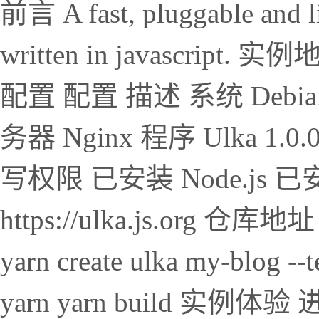
前言 A fast, pluggable and lig
written in javascript. 实例
配置 配置 描述 系统 Debia
务器 Nginx 程序 Ulka 
写权限 已安装 Node.js 
https://ulka.js.org 仓库地址：
yarn create ulka my-blog --
yarn yarn build 