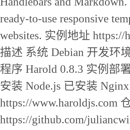
Handlebars and Markdown. W
ready-to-use responsive temp
websites. 实例地址 https:/
描述 系统 Debian 开发环境服
程序 Harold 0.8.3 
安装 Node.js 已安装 Ng
https://www.haroldjs.c
https://github.com/juliancwir