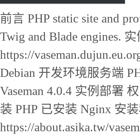
前言 PHP static site and pro
Twig and Blade engines
https://vaseman.dujun
Debian 开发环境服务端 PHP
Vaseman 4.0.4 实例
装 PHP 已安装 Nginx 
https://about.asika.tw/