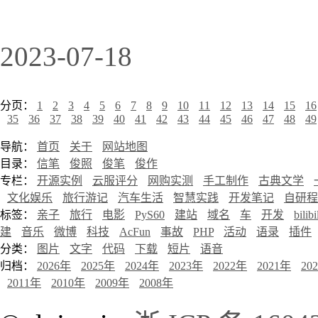
2023-07-18
分页：
1
2
3
4
5
6
7
8
9
10
11
12
13
14
15
16
35
36
37
38
39
40
41
42
43
44
45
46
47
48
49
导航：
首页
关于
网站地图
目录：
信笔
俊照
俊笔
俊作
专栏：
开源实例
云服评分
网购实测
手工制作
古典文学
文化娱乐
旅行游记
汽车生活
智慧实践
开发笔记
自研程
标签：
亲子
旅行
电影
PyS60
建站
域名
车
开发
bilibi
建
音乐
微博
科技
AcFun
事故
PHP
活动
语录
插件
分类：
图片
文字
代码
下载
短片
语音
归档：
2026年
2025年
2024年
2023年
2022年
2021年
20
2011年
2010年
2009年
2008年