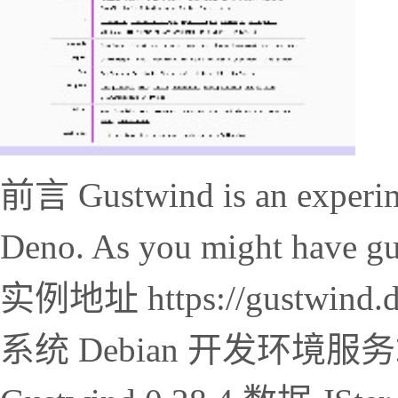
前言 Gustwind is an experimen
Deno. As you might have guess
实例地址 https://gustwin
系统 Debian 开发环境服务端