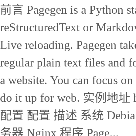
前言 Pagegen is a Python stat
reStructuredText or Markd
Live reloading. Pagegen tak
regular plain text files and 
a website. You can focus on
do it up for web. 实例地址 h
配置 配置 描述 系统 Debia
务器 Nginx 程序 Page...