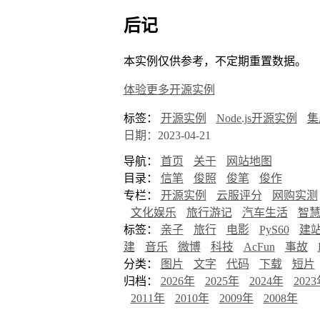
后记
本实例仅供参考，不定期重置数据。
体验更多开源实例
标签：
开源实例
Node.js开源实例
集
日期：2023-04-21
导航：
首页
关于
网站地图
目录：
信笔
俊照
俊笔
俊作
专栏：
开源实例
云服评分
网购实测
文化娱乐
旅行游记
汽车生活
智
标签：
亲子
旅行
电影
PyS60
建
建
音乐
微博
科技
AcFun
事故
分类：
图片
文字
代码
下载
短片
归档：
2026年
2025年
2024年
202
2011年
2010年
2009年
2008年