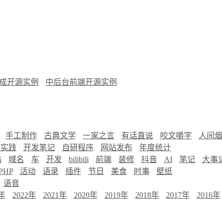
成开源实例
中后台前端开源实例
手工制作
古典文学
一家之言
有话直说
咬文嚼字
人间
慧实践
开发笔记
自研程序
网站发布
年度统计
站
域名
车
开发
bilibili
前端
装修
抖音
AI
笔记
大事
PHP
活动
语录
插件
节日
美食
时事
壁纸
语音
3年
2022年
2021年
2020年
2019年
2018年
2017年
2016年