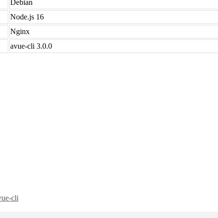
Debian
Node.js 16
Nginx
avue-cli 3.0.0
vue-cli