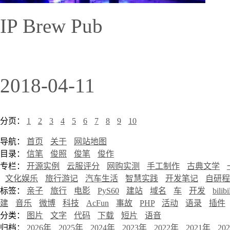
IP Brew Pub
2018-04-11
分页：
1
2
3
4
5
6
7
8
9
10
导航：
首页
关于
网站地图
目录：
信笔
俊照
俊笔
俊作
专栏：
开源实例
云服评分
网购实测
手工制作
古典文学
文化娱乐
旅行游记
汽车生活
智慧实践
开发笔记
自研程
标签：
亲子
旅行
电影
PyS60
建站
域名
车
开发
bilibi
建
音乐
微博
科技
AcFun
事故
PHP
活动
语录
插件
分类：
图片
文字
代码
下载
短片
语音
归档：
2026年
2025年
2024年
2023年
2022年
2021年
20