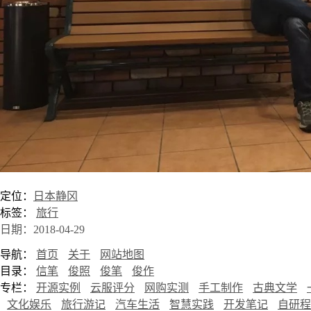
定位：
日本静冈
标签：
旅行
日期：2018-04-29
导航：
首页
关于
网站地图
目录：
信笔
俊照
俊笔
俊作
专栏：
开源实例
云服评分
网购实测
手工制作
古典文学
文化娱乐
旅行游记
汽车生活
智慧实践
开发笔记
自研程