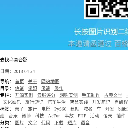
去找鸟哥合影
日期：2018-04-24
导航：
首页
关于
网站地图
目录：
信笔
俊照
俊笔
俊作
专栏：
开源实例
云服评分
网购实测
手工制作
古典文学
文化娱乐
旅行游记
汽车生活
智慧实践
开发笔记
自研程
标签：
亲子
旅行
电影
PyS60
建站
域名
车
开发
bilibi
建
音乐
微博
科技
AcFun
事故
PHP
活动
语录
插件
分类：
图片
文字
代码
下载
短片
语音