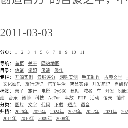
2011-03-03
分页：
1
2
3
4
5
6
7
8
9
10
11
导航：
首页
关于
网站地图
目录：
信笔
俊照
俊笔
俊作
专栏：
开源实例
云服评分
网购实测
手工制作
古典文学
文化娱乐
旅行游记
汽车生活
智慧实践
开发笔记
自研程
标签：
亲子
旅行
电影
PyS60
建站
域名
车
开发
bilibi
建
音乐
微博
科技
AcFun
事故
PHP
活动
语录
插件
分类：
图片
文字
代码
下载
短片
语音
归档：
2026年
2025年
2024年
2023年
2022年
2021年
20
2011年
2010年
2009年
2008年